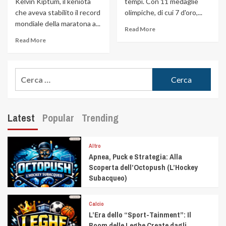
Kelvin Kiptum, il keniota
tempi. Con 11 medaglie
che aveva stabilito il record
olimpiche, di cui 7 d'oro,...
mondiale della maratona a...
Read More
Read More
Latest
Popular
Trending
Altro
Apnea, Puck e Strategia: Alla
Scoperta dell’Octopush (L’Hockey
Subacqueo)
Calcio
L’Era dello “Sport-Tainment”: Il
Boom delle Leghe Create dagli